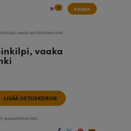
0
Kauppa
ainkilpi, vaaka antiikkimessinki
inkilpi, vaaka
nki
LISÄÄ OSTOSKORIIN
t puuvalmiina heti
k