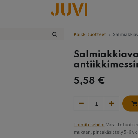
lisää
Kaikki tuotteet
Salmiakkiav
Salmiakkiava
antiikkimessi
5,58
€
Toimitusehdot
Varastotuottee
mukaan, pintakäsittely 5~6 v