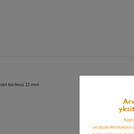
reiän korkeus 21 mm
Ar
yksi
Käyt
selauskokemuksesi 