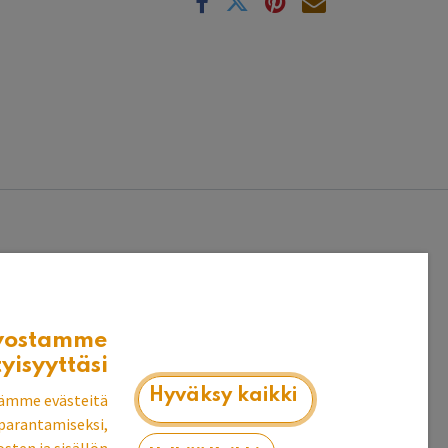
vostamme
tyisyyttäsi
Hyväksy kaikki
ämme evästeitä
parantamiseksi,