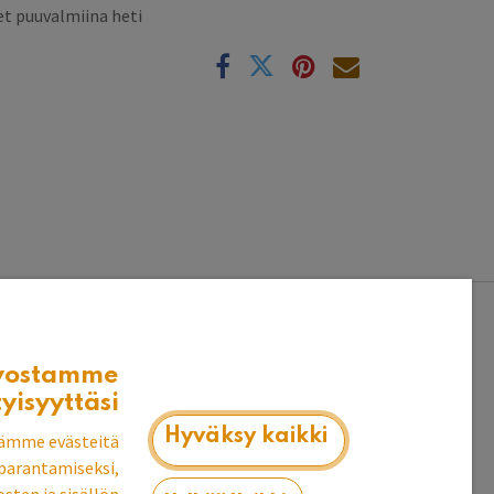
t puuvalmiina heti
k
ttiöön tai ruokatilaan.
vostamme
an rungon syvyys 52 cm.
tyisyyttäsi
 kivikansi.
Hyväksy kaikki
ämme evästeitä
parantamiseksi,