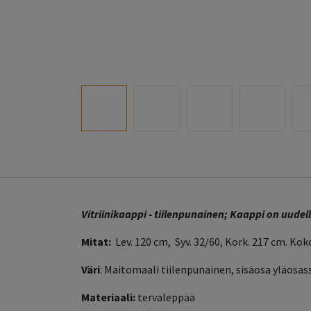
Vitriinikaappi - tiilenpunainen; Kaappi on uude
Mitat:
Lev. 120 cm, Syv. 32/60, Kork. 217 cm. Ko
Väri
: Maitomaali tiilenpunainen, sisäosa yläosa
Materiaali:
tervaleppää