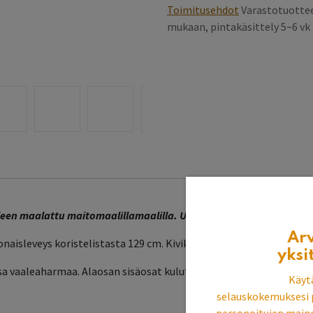
Toimitusehdot
Varastotuottee
mukaan, pintakäsittely 5~6 v
lleen maalattu maitomaalillamaalilla. Upea katseenkiinnittäjä kei
Ar
konaisleveys koristelistasta 129 cm. Kivikannen koko 120x60. Alaos
yksi
ssa vaaleaharmaa. Alaosan sisäosat kulutettu sellakka. Harmahtava
Käyt
selauskokemuksesi 