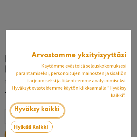
Arvostamme yksityisyyttäsi
Kaappi (125x36x107)
Käytämme evästeitä selauskokemuksesi
Puuovi
parantamiseksi, personoitujen mainosten ja sisällön
tarjoamiseksi ja liikenteemme analysoimiseksi.
Tilaustuote, toimitusaika 1-2 vk
Hyväksyt evästeidemme käytön klikkaamalla ”Hyväksy
1 266,93
€
kaikki”.
Hyväksy kaikki
Hylkää Kaikki
LISÄÄ OSTOSKORIIN