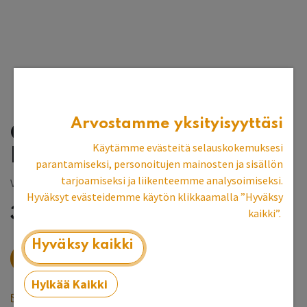
Arvostamme yksityisyyttäsi
Gustav-nojatuoli,
Käytämme evästeitä selauskokemuksesi
lämminvalkoinen
parantamiseksi, personoitujen mainosten ja sisällön
tarjoamiseksi ja liikenteemme analysoimiseksi.
Vintage tuote, II-laatu
Hyväksyt evästeidemme käytön klikkaamalla ”Hyväksy
317,93
€
1 190,00
€
kaikki”.
Hyväksy kaikki
Verkkokaupasta loppu, kysy myymälästä
Hylkää Kaikki
Saat ilmoituksen kun tuotetta on jälleen varastossa