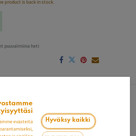
e product is back in stock.
t puuvalmiina heti
k
vostamme
tyisyyttäsi
Hyväksy kaikki
ämme evästeitä
parantamiseksi,