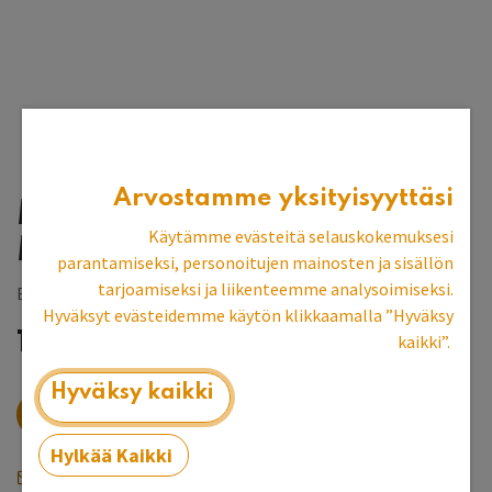
Arvostamme yksityisyyttäsi
Matala vaatekaappi,
Käytämme evästeitä selauskokemuksesi
Metsänvihreä
parantamiseksi, personoitujen mainosten ja sisällön
tarjoamiseksi ja liikenteemme analysoimiseksi.
Espoon myymälän esittelykpl
Hyväksyt evästeidemme käytön klikkaamalla ”Hyväksy
1 426,29
€
kaikki”.
Hyväksy kaikki
Verkkokaupasta loppu, kysy myymälästä
Hylkää Kaikki
Saat ilmoituksen kun tuotetta on jälleen varastossa