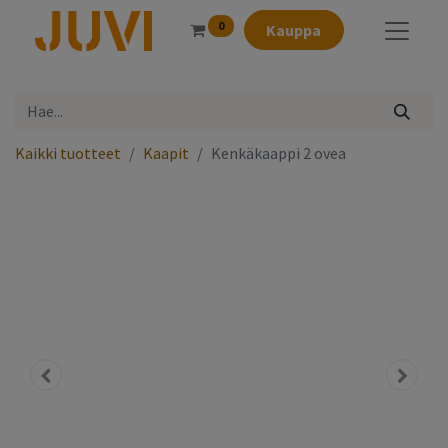
0
Kauppa
Kaikki tuotteet
Kaapit
Kenkäkaappi 2 ovea