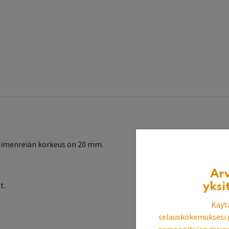
aimenreiän korkeus on 20 mm.
.
Ar
t.
yksi
Käyt
selauskokemuksesi 