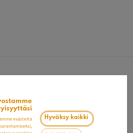
vostamme
tyisyyttäsi
Hyväksy kaikki
ämme evästeitä
parantamiseksi,