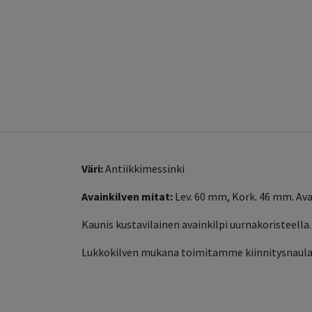
Väri:
Antiikkimessinki
Avainkilven mitat:
Lev. 60 mm, Kork. 46 mm. Av
Kaunis kustavilainen avainkilpi uurnakoristeella
Lukkokilven mukana toimitamme kiinnitysnaula