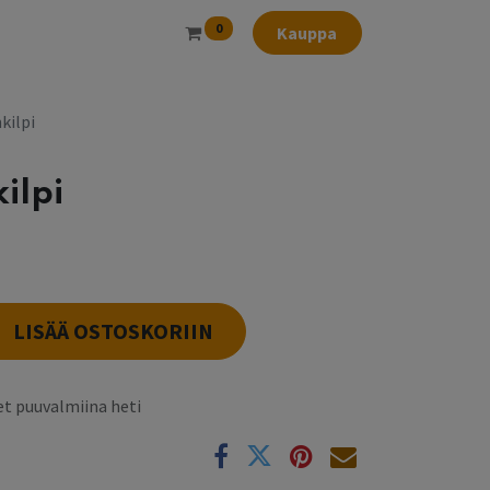
0
Kauppa
kilpi
ilpi
LISÄÄ OSTOSKORIIN
t puuvalmiina heti
k