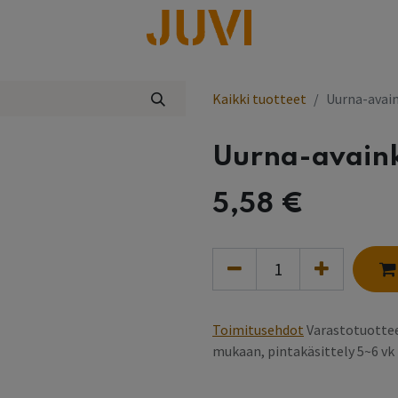
lisää
Kaikki tuotteet
Uurna-avain
Uurna-avaink
5,58
€
Toimitusehdot
Varastotuottee
mukaan, pintakäsittely 5~6 v