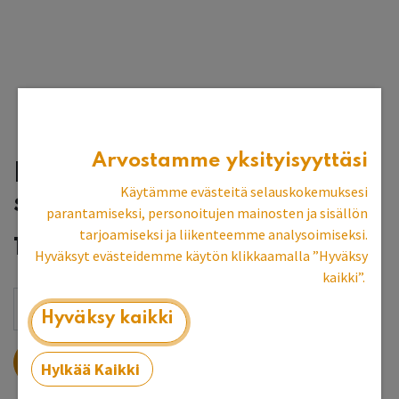
Arvostamme yksityisyyttäsi
Industrial-lankavedin,
Käytämme evästeitä selauskokemuksesi
suorakaide
parantamiseksi, personoitujen mainosten ja sisällön
tarjoamiseksi ja liikenteemme analysoimiseksi.
11,95
€
Hyväksyt evästeidemme käytön klikkaamalla ”Hyväksy
kaikki”.
Hyväksy kaikki
LISÄÄ OSTOSKORIIN
Hylkää Kaikki