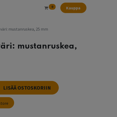
0
Kauppa
, väri: mustanruskea, 25 mm
väri: mustanruskea,
LISÄÄ OSTOSKORIIN
store