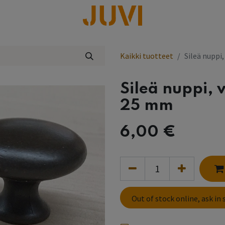
lisää
Kaikki tuotteet
Sileä nuppi
Sileä nuppi, 
25 mm
6,00
€
Out of stock online, ask in 