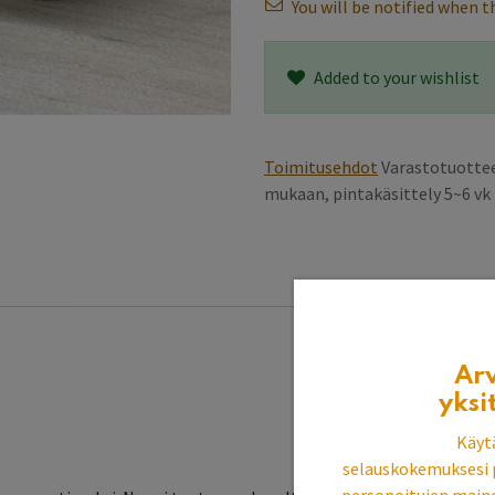
You will be notified when th
Added to your wishlist
Toimitusehdot
Varastotuottee
mukaan, pintakäsittely 5~6 v
Ar
yksi
Käyt
selauskokemuksesi 