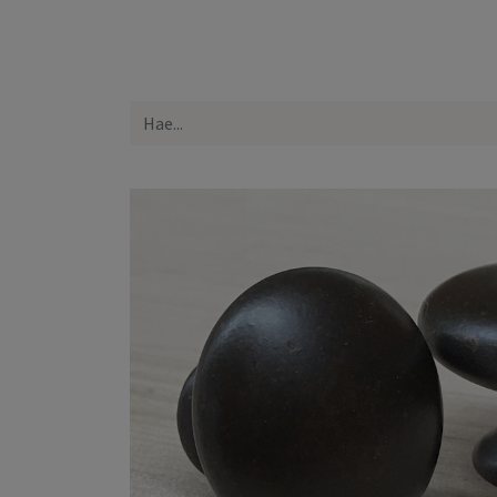
Etusivu
Kaikki tuotteet
Yhteystiedot
Lue 