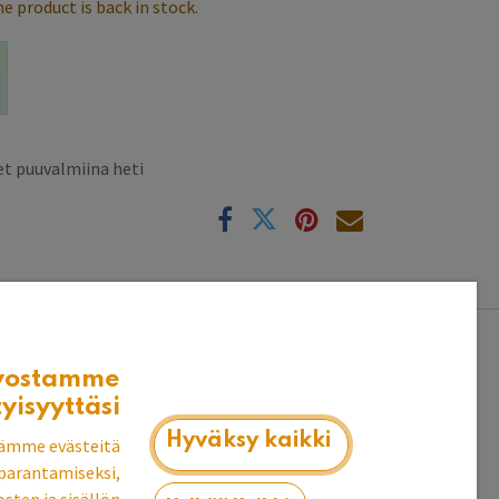
e product is back in stock.
t puuvalmiina heti
k
vostamme
tyisyyttäsi
Hyväksy kaikki
ämme evästeitä
parantamiseksi,