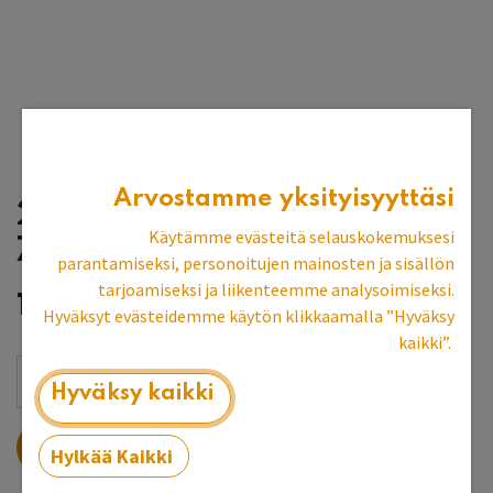
Arvostamme yksityisyyttäsi
2-ovi vaatekaappi,
Käytämme evästeitä selauskokemuksesi
75x52x217 cm
parantamiseksi, personoitujen mainosten ja sisällön
tarjoamiseksi ja liikenteemme analysoimiseksi.
1 792,03
€
Hyväksyt evästeidemme käytön klikkaamalla ”Hyväksy
kaikki”.
Hyväksy kaikki
LISÄÄ OSTOSKORIIN
Hylkää Kaikki