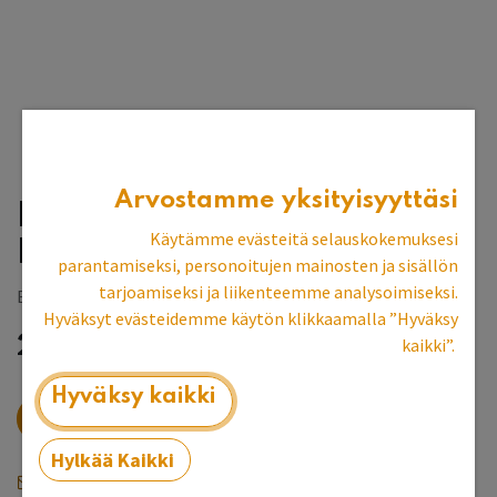
Arvostamme yksityisyyttäsi
Keittiösaareke
Käytämme evästeitä selauskokemuksesi
Harmaanvihreä
parantamiseksi, personoitujen mainosten ja sisällön
tarjoamiseksi ja liikenteemme analysoimiseksi.
Espoon myymälän esittelykpl
Hyväksyt evästeidemme käytön klikkaamalla ”Hyväksy
2 223,11
€
kaikki”.
Hyväksy kaikki
​Verkkokaupasta loppu, kysy myymälästä
Hylkää Kaikki
Saat ilmoituksen kun tuotetta on jälleen varastossa