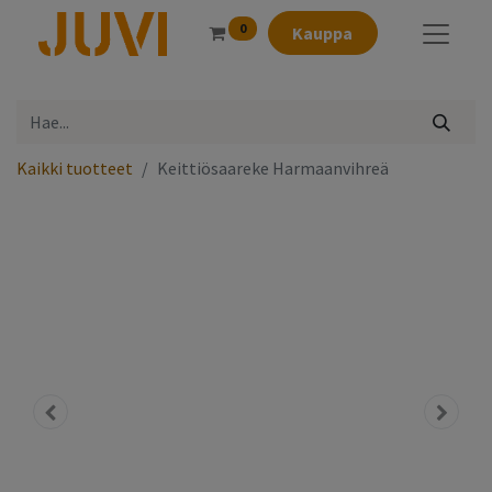
0
Kauppa
Kaikki tuotteet
Keittiösaareke Harmaanvihreä