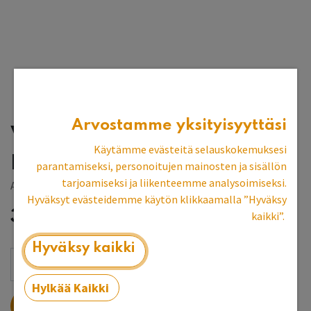
Arvostamme yksityisyyttäsi
Vihreä umbra
Käytämme evästeitä selauskokemuksesi
pellavaöljymaali 1 l
parantamiseksi, personoitujen mainosten ja sisällön
tarjoamiseksi ja liikenteemme analysoimiseksi.
Allbäck
Hyväksyt evästeidemme käytön klikkaamalla ”Hyväksy
31,87
€
kaikki”.
Hyväksy kaikki
Hylkää Kaikki
LISÄÄ OSTOSKORIIN