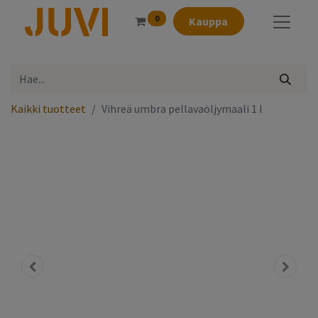
0
Kauppa
Kaikki tuotteet
Vihreä umbra pellavaöljymaali 1 l