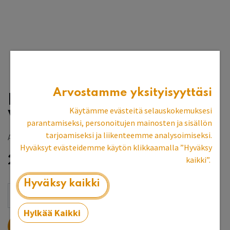
Arvostamme yksityisyyttäsi
Linus-seinämaali
Käytämme evästeitä selauskokemuksesi
Vaaleanharmaa 1 l
parantamiseksi, personoitujen mainosten ja sisällön
tarjoamiseksi ja liikenteemme analysoimiseksi.
Allbäck
Hyväksyt evästeidemme käytön klikkaamalla ”Hyväksy
26,29
€
kaikki”.
Hyväksy kaikki
Hylkää Kaikki
LISÄÄ OSTOSKORIIN