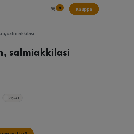
0
Kauppa
5cm, salmiakkilasi
m, salmiakkilasi
0
+
79,68
€
sy myymälästä