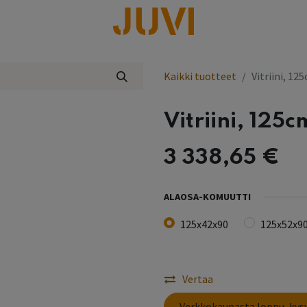
lisää
Kaikki tuotteet
Vitriini, 12
Vitriini, 125c
3 338,65
€
ALAOSA-KOMUUTTI
125x42x90
125x52x9
Vertaa
​Verkkokaupasta loppu, ky