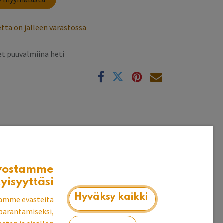
tta on jälleen varastossa
t puuvalmiina heti
k
vostamme
tyisyyttäsi
Hyväksy kaikki
ämme evästeitä
parantamiseksi,
en puolen välillä väliseinä; pariovien takana