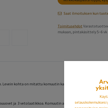
Saat ilmoituksen kun tuote
Toimitusehdot
Varastotuottee
mukaan, pintakäsittely 5~6 v
Ar
cm. Levein kohta on mitattu komuutin kansilevystä.
yksi
Käyt
selauskokemuksesi 
 puuovet ja 3 vetolaatikkoa. Komuutin alakaapissa on 1-ja kaksiovis