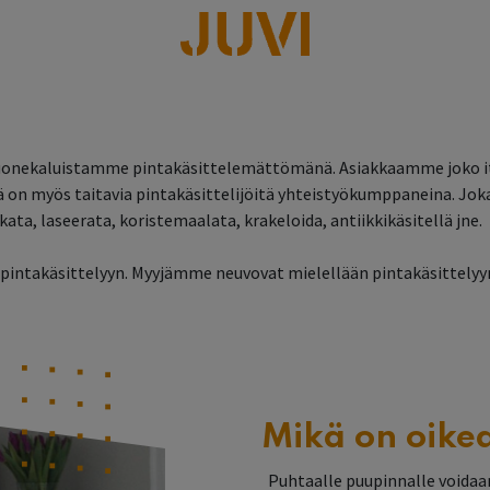
lisää
aluistamme pintakäsittelemättömänä. Asiakkaamme joko itse 
n myös taitavia pintakäsittelijöitä yhteistyökumppaneina. Jokai
ata, laseerata, koristemaalata, krakeloida, antiikkikäsitellä jne.
intakäsittelyyn. Myyjämme neuvovat mielellään pintakäsittelyyn 
Mikä on oikea
Puhtaalle puupinnalle voidaan