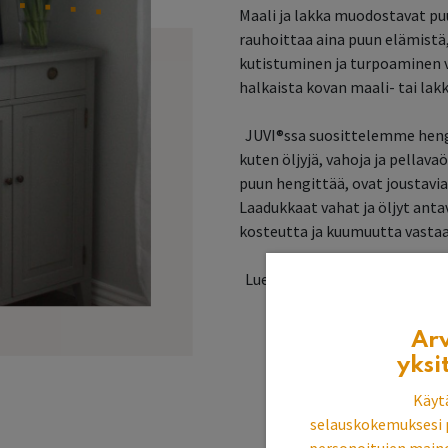
Maali ja lakka muodostavat pu
rauhoittaa aina puun elämistä,
kutistuminen ja turpoaminen 
halkaista kovan maali- tai lak
JUVI®ssa suosittelemme hengi
kuten öljyjä, vahoja ja pellav
puun hengittää, ovat joustavia 
Laadukkaat vahat ja öljyt ant
kosteutta ja kuumuutta vastaa
Lue:
Perinteisistä pintakäsit
Ar
yksi
Käyt
selauskokemuksesi 