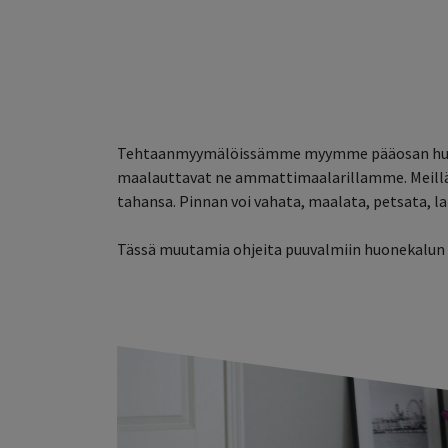
Etusivu
Kaikki tuotteet
Yhteystiedot
Lue 
Tehtaanmyymälöissämme myymme pääosan huonek
maalauttavat ne ammattimaalarillamme. Meillä o
tahansa. Pinnan voi vahata, maalata, petsata, lak
Tässä muutamia ohjeita puuvalmiin huonekalun p