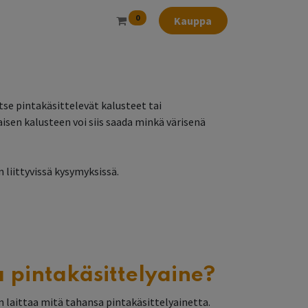
0
Kauppa
pintakäsittelevät kalusteet tai
sen kalusteen voi siis saada minkä värisenä
liittyvissä kysymyksissä.
 pintakäsittelyaine?
 laittaa mitä tahansa pintakäsittelyainetta.