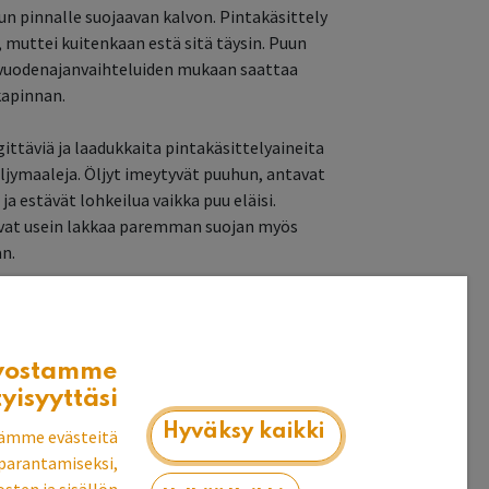
un pinnalle suojaavan kalvon. Pintakäsittely
 muttei kuitenkaan estä sitä täysin. Puun
vuodenajanvaihteluiden mukaan saattaa
kapinnan.
ttäviä ja laadukkaita pintakäsittelyaineita
aöljymaaleja. Öljyt imeytyvät puuhun, antavat
ja estävät lohkeilua vaikka puu eläisi.
avat usein lakkaa paremman suojan myös
n.
telytavoista lisää blogissa
vostamme
tyisyyttäsi
Hyväksy kaikki
ämme evästeitä
parantamiseksi,