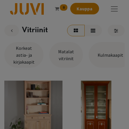
0
Kauppa
Vitriinit
Korkeat
Matalat
astia- ja
Kulmakaapit
vitriinit
kirjakaapit