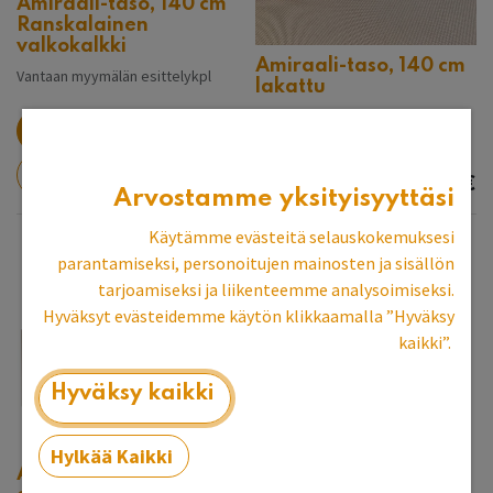
Amiraali-taso, 140 cm
Ranskalainen
valkokalkki
Amiraali-taso, 140 cm
Vantaan myymälän esittelykpl
lakattu
Espoon myymälän esittelykpl,
nouto myymälästä
1 290,00
€
1 390,00
€
Arvostamme yksityisyyttäsi
Käytämme evästeitä selauskokemuksesi
parantamiseksi, personoitujen mainosten ja sisällön
tarjoamiseksi ja liikenteemme analysoimiseksi.
Hyväksyt evästeidemme käytön klikkaamalla ”Hyväksy
kaikki”.
Hyväksy kaikki
Hylkää Kaikki
Avohyllykkö kork. 40
Avohyllykkö kork. 60