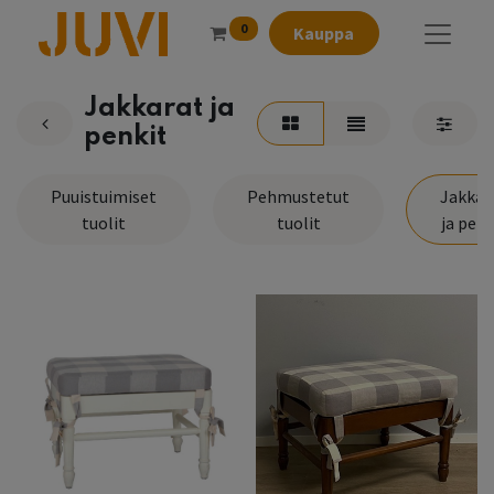
0
Kauppa
Jakkarat ja
penkit
Puuistuimiset
Pehmustetut
Jakkar
tuolit
tuolit
ja penk