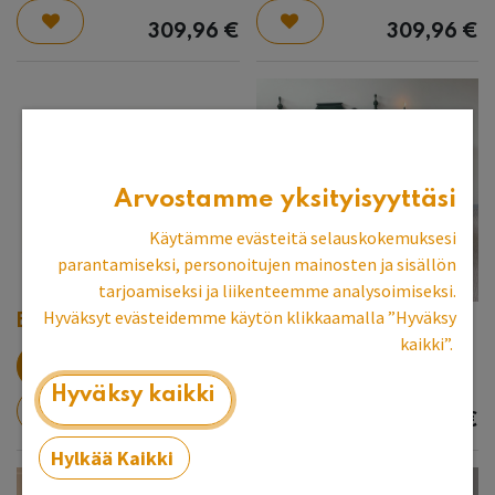
309,96
€
309,96
€
Arvostamme yksityisyyttäsi
Käytämme evästeitä selauskokemuksesi
parantamiseksi, personoitujen mainosten ja sisällön
tarjoamiseksi ja liikenteemme analysoimiseksi.
Hyväksyt evästeidemme käytön klikkaamalla ”Hyväksy
Baldakiini Valkoinen
Daniel-sänky 80 cm
kaikki”.
Espoon myymälän
esittelykappale
Hyväksy kaikki
309,96
€
2 223,11
€
Hylkää Kaikki