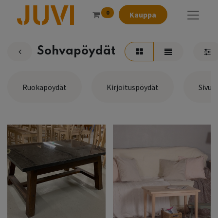
0
Kauppa
Sohvapöydät
Ruokapöydät
Kirjoituspöydät
Sivup