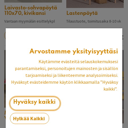
Laivasto-sohvapöytä
110x70, kivikansi
Lastenpöytä
Vantaan myymälän esittelykpl
Tilaustuote, toimitusaika 8-10 vk
788,84
€
341,83
€
Arvostamme yksityisyyttäsi
Käytämme evästeitä selauskokemuksesi
parantamiseksi, personoitujen mainosten ja sisällön
tarjoamiseksi ja liikenteemme analysoimiseksi.
Hyväksyt evästeidemme käytön klikkaamalla ”Hyväksy
kaikki”.
Hyväksy kaikki
Matala Sivupöytä
Hylkää Kaikki
Välitasolla