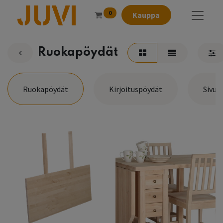
0
Kauppa
Ruokapöydät
Ruokapöydät
Kirjoituspöydät
Sivup