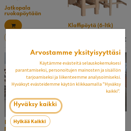
Jatkopala
ruokapöytään
Klaffipöytä (6-ltk)
270,00
€
999,00
€
Arvostamme yksityisyyttäsi
Käytämme evästeitä selauskokemuksesi
parantamiseksi, personoitujen mainosten ja sisällön
tarjoamiseksi ja liikenteemme analysoimiseksi.
Hyväksyt evästeidemme käytön klikkaamalla ”Hyväksy
kaikki”.
Hyväksy kaikki
Lankkupöytä X-jalka
Hylkää Kaikki
Lankkupöytä 250 cm,
160x90
puuvalmis
kuultovalkoinen