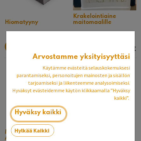
Krakelointiaine
Hiomatyyny
maitomaalille
2,39
€
21,51
€
Arvostamme yksityisyyttäsi
Käytämme evästeitä selauskokemuksesi
parantamiseksi, personoitujen mainosten ja sisällön
tarjoamiseksi ja liikenteemme analysoimiseksi.
Hyväksyt evästeidemme käytön klikkaamalla ”Hyväksy
kaikki”.
Hyväksy kaikki
Hylkää Kaikki
Maitomaali
Aamukaste
Maitomaali Fuksia