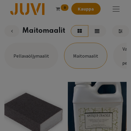
0
Kauppa
Maitomaalit
Vah
Pellavaöljymaalit
Maitomaalit
ja
pets