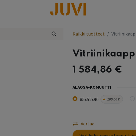
lisää
Kaikki tuotteet
Vitriinikaapp
Vitriinikaappi
1 584,86
€
ALAOSA-KOMUUTTI
85x52x90
+
100,00
€
Vertaa
Verkkokaupasta loppu, ky