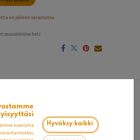
tta on jälleen varastossa
t puuvalmiina heti
k
vostamme
ista myydään erikseen
tyisyyttäsi
Hyväksy kaikki
ämme evästeitä
parantamiseksi,
omuutin sivuissa ei ole pystyuria (sivupuut ovat