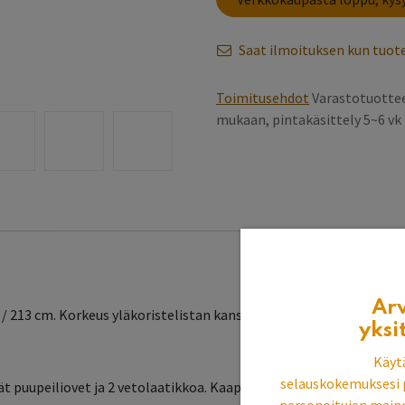
Saat ilmoituksen kun tuote
Toimitusehdot
Varastotuottee
mukaan, pintakäsittely 5~6 v
Ar
5 / 213 cm. Korkeus yläkoristelistan kanssa on n. 213 cm. Koristel
yksi
Käyt
selauskokemuksesi 
leät puupeiliovet ja 2 vetolaatikkoa. Kaappi sisältää 2 irtohyllyä. K