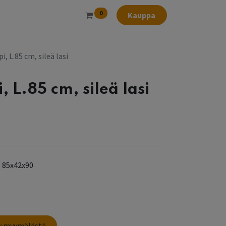
0
Kauppa
i, L.85 cm, sileä lasi
, L.85 cm, sileä lasi
85x42x90
sy myymälästä