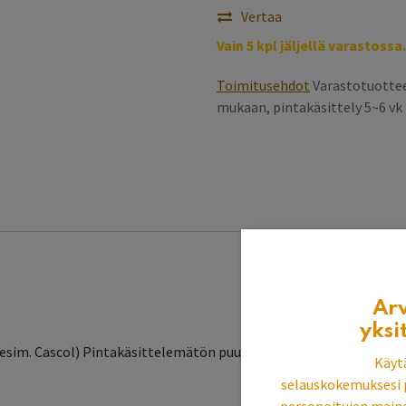
Vertaa
Vain 5 kpl jäljellä varastossa.
Toimitusehdot
Varastotuottee
mukaan, pintakäsittely 5~6 v
Ar
yksi
(esim. Cascol) Pintakäsittelemätön puumassakoriste on päälle ma
Käyt
selauskokemuksesi 