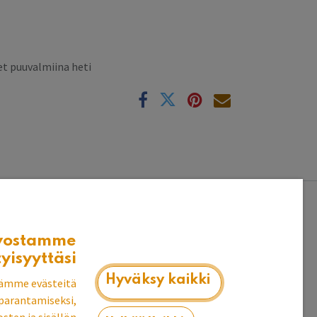
t puuvalmiina heti
k
vostamme
tyisyyttäsi
alattavissa.
Hyväksy kaikki
ämme evästeitä
parantamiseksi,