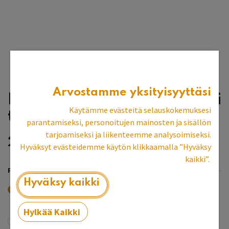
Arvostamme yksityisyyttäsi
Pintakäsittely vaatekaappi
Käytämme evästeitä selauskokemuksesi
tyyppi 1
parantamiseksi, personoitujen mainosten ja sisällön
tarjoamiseksi ja liikenteemme analysoimiseksi.
296,41
€
Hyväksyt evästeidemme käytön klikkaamalla ”Hyväksy
kaikki”.
PINTAKÄSITTELY
Hyväksy kaikki
Peittävä valitse väri
Hylkää Kaikki
Antiikki maitomaali
+
58,96
€