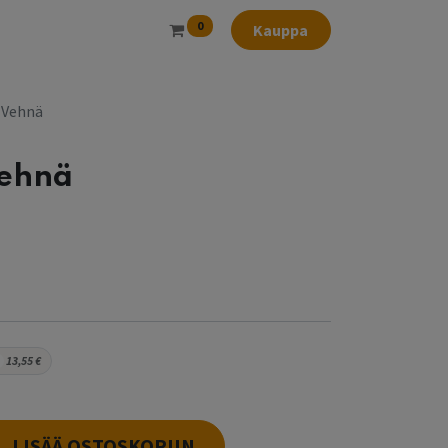
0
Kauppa
 Vehnä
Vehnä
13,55
€
LISÄÄ OSTOSKORIIN