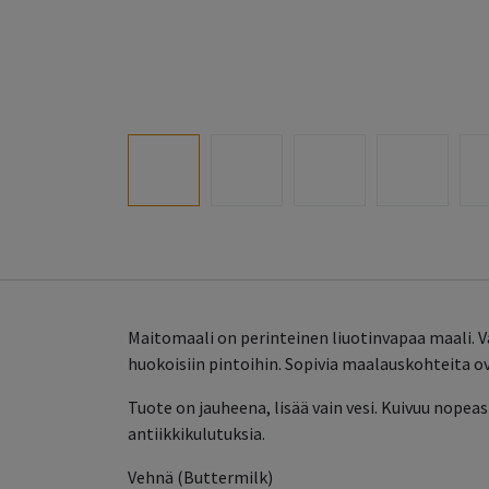
Maitomaali on perinteinen liuotinvapaa maali. 
huokoisiin pintoihin. Sopivia maalauskohteita o
Tuote on jauheena, lisää vain vesi. Kuivuu nopea
antiikkikulutuksia.
Vehnä (Buttermilk)