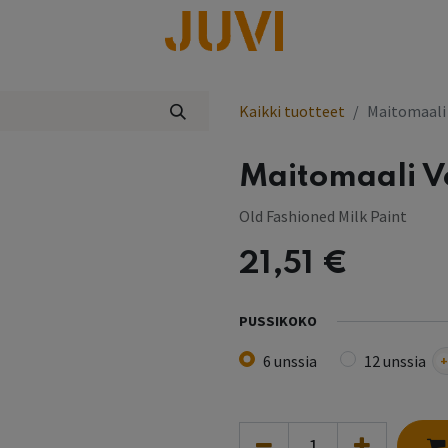
lisää
Kaikki tuotteet
Maitomaali
Maitomaali 
Old Fashioned Milk Paint
21,51
€
PUSSIKOKO
6 unssia
12 unssia
+