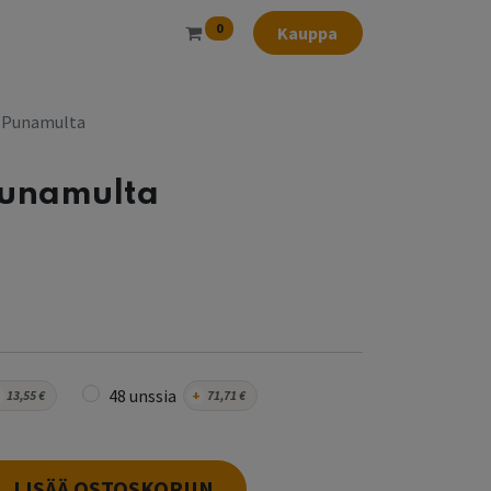
0
Kauppa
 Punamulta
Punamulta
48 unssia
13,55
€
+
71,71
€
LISÄÄ OSTOSKORIIN