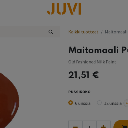
lisää
Kaikki tuotteet
Maitomaali
Maitomaali 
Old Fashioned Milk Paint
21,51
€
PUSSIKOKO
6 unssia
12 unssia
+