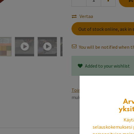
Vertaa
Out of stock online, ask in 
You will be notified when th
Added to your wishlist
Toimitusehdot
Varastotuottee
mukaan, pintakäsittely 5~6 v
Ar
yksi
Käyt
selauskokemuksesi 