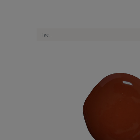
Etusivu
Kaikki tuotteet
Yhteystiedot
Lue 