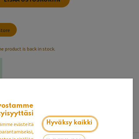
store
e product is back in stock.
t puuvalmiina heti
k
vostamme
tyisyyttäsi
Hyväksy kaikki
ämme evästeitä
parantamiseksi,