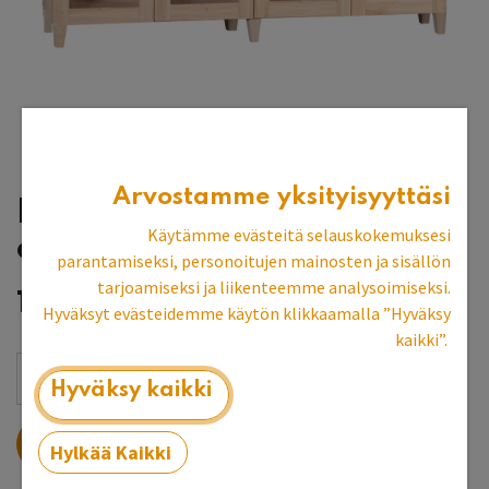
Arvostamme yksityisyyttäsi
Lasiovinen taso kork. 75
Käytämme evästeitä selauskokemuksesi
cm, sileälasi
parantamiseksi, personoitujen mainosten ja sisällön
tarjoamiseksi ja liikenteemme analysoimiseksi.
1 266,93
€
Hyväksyt evästeidemme käytön klikkaamalla ”Hyväksy
kaikki”.
Hyväksy kaikki
LISÄÄ OSTOSKORIIN
Hylkää Kaikki