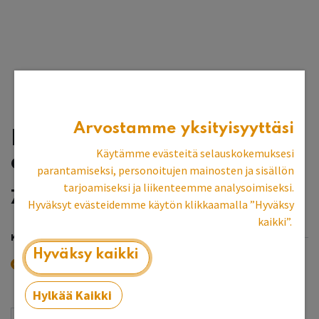
Arvostamme yksityisyyttäsi
Lankavedin, väri:
Käytämme evästeitä selauskokemuksesi
antiikkimessinki
parantamiseksi, personoitujen mainosten ja sisällön
tarjoamiseksi ja liikenteemme analysoimiseksi.
7,97
€
Hyväksyt evästeidemme käytön klikkaamalla ”Hyväksy
kaikki”.
KOKO
Hyväksy kaikki
Iso
Pieni
+
2,00
€
Hylkää Kaikki