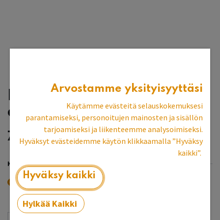
Arvostamme yksityisyyttäsi
Lankavedin, väri:
Käytämme evästeitä selauskokemuksesi
antiikkihopea
parantamiseksi, personoitujen mainosten ja sisällön
tarjoamiseksi ja liikenteemme analysoimiseksi.
7,97
€
Hyväksyt evästeidemme käytön klikkaamalla ”Hyväksy
kaikki”.
KOKO
Hyväksy kaikki
Iso
Pieni
+
1,59
€
Hylkää Kaikki