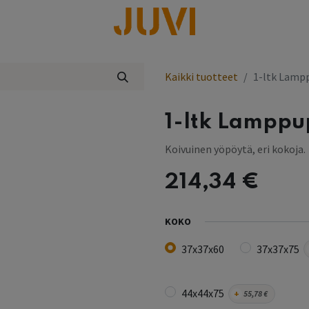
lisää
Kaikki tuotteet
1-ltk Lamp
1-ltk Lamppu
Koivuinen yöpöytä, eri kokoja.
214,34
€
KOKO
37x37x60
37x37x75
44x44x75
+
55,78
€