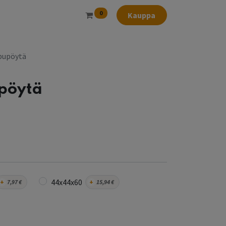
0
Kauppa
pupöytä
pöytä
44x44x60
+
7,97
€
+
15,94
€