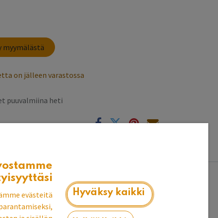
sy myymälästä
tta on jälleen varastossa
t puuvalmiina heti
k
vostamme
tyisyyttäsi
Hyväksy kaikki
ämme evästeitä
parantamiseksi,