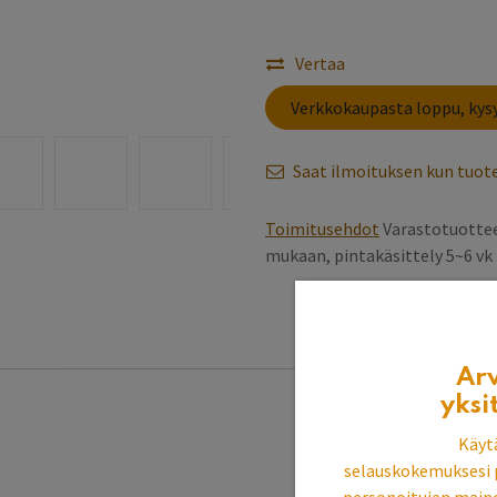
Vertaa
​Verkkokaupasta loppu, ky
Saat ilmoituksen kun tuote
Toimitusehdot
Varastotuottee
mukaan, pintakäsittely 5~6 v
Ar
yksi
Käyt
selauskokemuksesi 