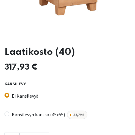
Laatikosto (40)
317,93
€
KANSILEVY
Ei Kansilevyä
Kansilevyn kanssa (45x55)
+
51,79
€