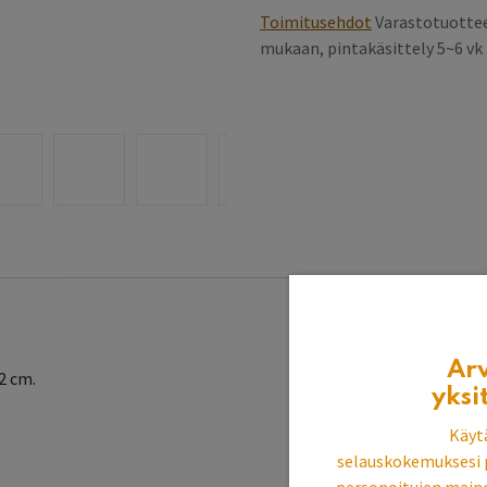
Toimitusehdot
Varastotuottee
mukaan, pintakäsittely 5~6 v
Ar
32 cm.
yksi
Käyt
selauskokemuksesi 