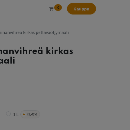
0
Kauppa
nanvihreä kirkas pellavaöljymaali
anvihreä kirkas
aali
1 L
+
45,42
€