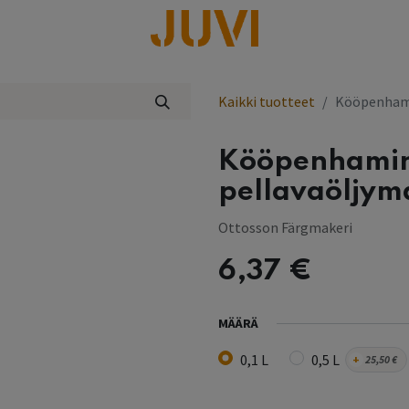
lisää
Kaikki tuotteet
Kööpenhami
Kööpenhamin
pellavaöljym
Ottosson Färgmakeri
6,37
€
MÄÄRÄ
0,1 L
0,5 L
+
25,50
€