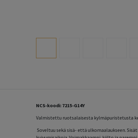
NCS-koodi: 7215-G14Y
Valmistettu ruotsalaisesta kylmäpuristetusta ke
Soveltuu sekä sisä- että ulkomaalaukseen. Sisät
kuivumisaikoja. Voimakkaampi kiilto ja parempi 