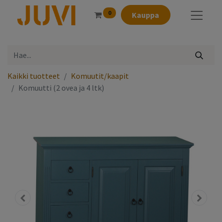
0
Kauppa
Kaikki tuotteet
Komuutit/kaapit
Komuutti (2 ovea ja 4 ltk)