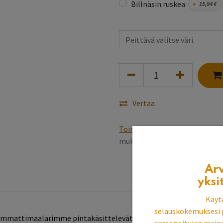
Billnäsin ruskea
+
15,94
€
Vertaa
Toimitusehdot
Varastotuottee
mukaan, pintakäsittely 5~6 v
Ar
yksi
Käyt
selauskokemuksesi 
Ammattimaalarimme pintakäsittelevät tuotteen näkyvät pinnat vali