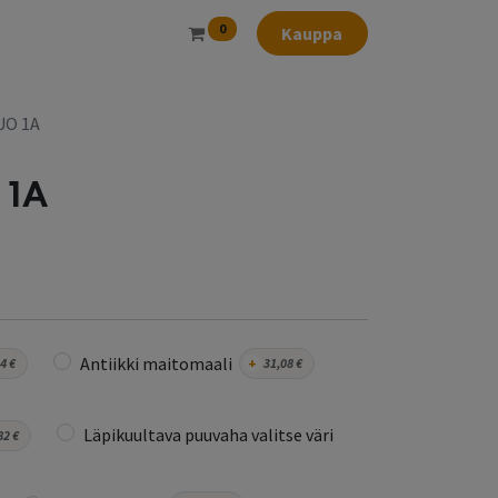
0
Kauppa
UO 1A
 1A
Antiikki maitomaali
94
€
+
31,08
€
Läpikuultava puuvaha valitse väri
82
€