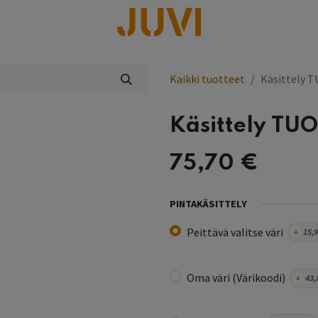
lisää
Kaikki tuotteet
Käsittely T
Käsittely TUO
75,70
€
PINTAKÄSITTELY
Peittävä valitse väri
+
15,
Oma väri (Värikoodi)
+
43,