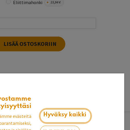
Eliittimahonki
+
15,94
€
LISÄÄ OSTOSKORIIN
t puuvalmiina heti
k
vostamme
tyisyyttäsi
Hyväksy kaikki
ämme evästeitä
parantamiseksi,
tsemallasi värillä. Valittavanasi on