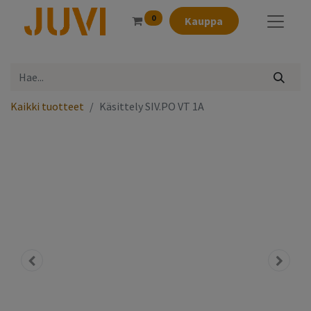
0
Kauppa
Kaikki tuotteet
Käsittely SIV.PO VT 1A