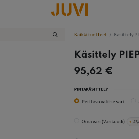
lisää
Kaikki tuotteet
Käsittely P
Käsittely PIE
95,62
€
PINTAKÄSITTELY
Peittävä valitse väri
Oma väri (Värikoodi)
+
27,