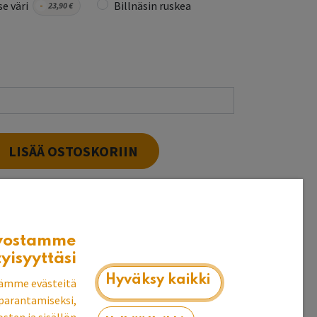
e väri
Billnäsin ruskea
-
23,90
€
LISÄÄ OSTOSKORIIN
t puuvalmiina heti
vostamme
k
tyisyyttäsi
Hyväksy kaikki
ämme evästeitä
parantamiseksi,