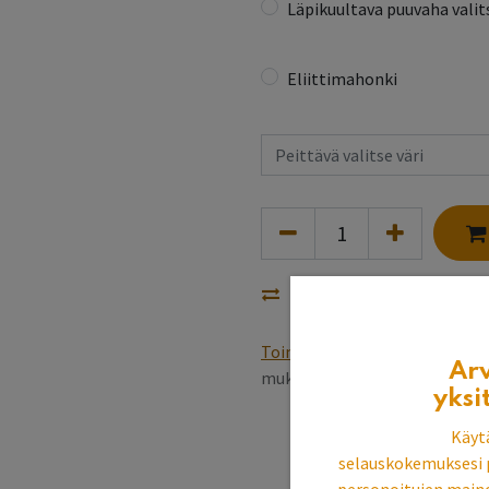
Läpikuultava puuvaha valits
Eliittimahonki
Vertaa
Toimitusehdot
Varastotuottee
Ar
mukaan, pintakäsittely 5~6 v
yksi
Käyt
selauskokemuksesi 