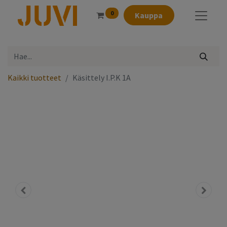
0
Kauppa
Kaikki tuotteet
Käsittely I.P.K 1A