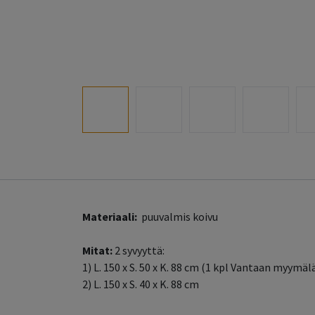
Materiaali:
puuvalmis koivu
Mitat:
2 syvyyttä:
1) L. 150 x S. 50 x K. 88 cm (1 kpl Vantaan myymä
2) L. 150 x S. 40 x K. 88 cm