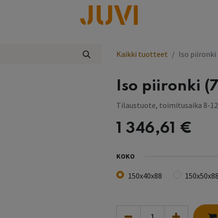
lisää
Kaikki tuotteet
Iso piironki
Iso piironki (7
Tilaustuote, toimitusaika 8-12
1 346,61
€
KOKO
150x40x88
150x50x8