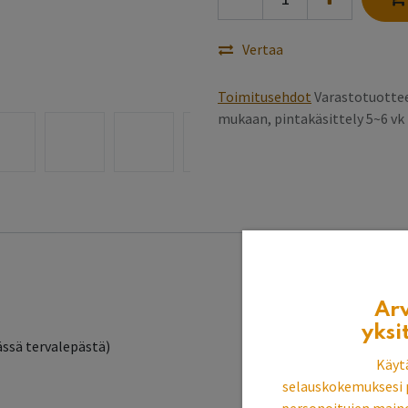
Vertaa
Toimitusehdot
Varastotuottee
mukaan, pintakäsittely 5~6 v
Ar
yksi
lässä tervalepästä)
Käyt
selauskokemuksesi 