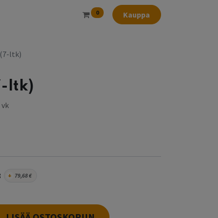
0
Kauppa
 (7-ltk)
-ltk)
 vk
8
+
79,68
€
LISÄÄ OSTOSKORIIN