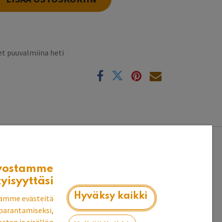
t puuvalmiina heti
k
vostamme
tyisyyttäsi
Hyväksy kaikki
ämme evästeitä
parantamiseksi,