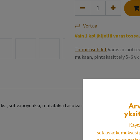
Vertaa
Vain 1 kpl jäljellä varastossa.
Toimitusehdot
Varastotuottee
mukaan, pintakäsittely 5~6 v
si, sohvapöydäksi, matalaksi tasoksi ikkunan alle, kenkähyllyköks
Ar
yksi
Käyt
selauskokemuksesi 