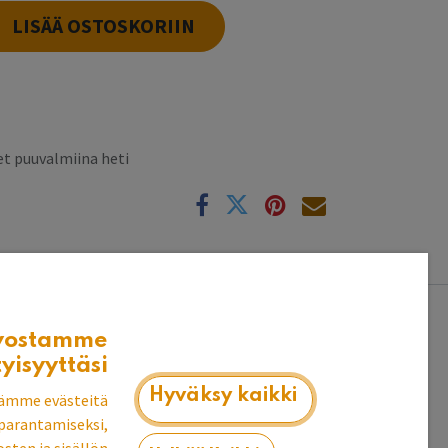
LISÄÄ OSTOSKORIIN
t puuvalmiina heti
k
i jne.
vostamme
tyisyyttäsi
Hyväksy kaikki
ämme evästeitä
parantamiseksi,