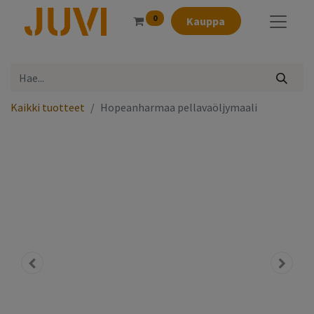
0
Kauppa
Kaikki tuotteet
Hopeanharmaa pellavaöljymaali