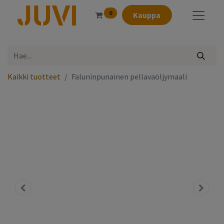
0
Kauppa
Kaikki tuotteet
​Faluninpunainen pellavaöljymaali