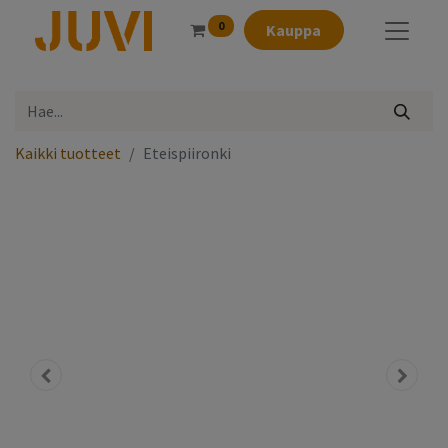
0
Kauppa
Kaikki tuotteet
Eteispiironki