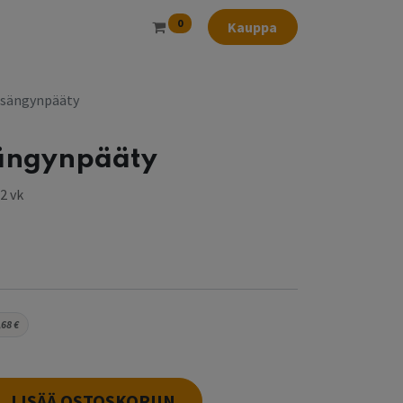
0
Kauppa
-sängynpääty
sängynpääty
2 vk
,68
€
LISÄÄ OSTOSKORIIN