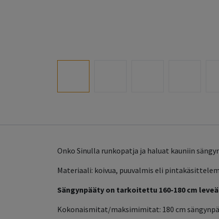
Onko Sinulla runkopatja ja haluat kauniin säng
Materiaali: koivua, puuvalmis eli pintakäsittel
Sängynpääty on tarkoitettu 160-180 cm leveäll
Kokonaismitat/maksimimitat: 180 cm sängynpääd