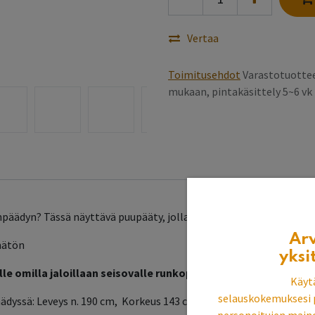
Vertaa
Toimitusehdot
Varastotuottee
mukaan, pintakäsittely 5~6 v
ynpäädyn? Tässä näyttävä puupääty, jolla saat upean ilmeen maku
Ar
emätön
yksi
e omilla jaloillaan seisovalle runkopatjalle tai sängyrungoll
Käyt
selauskokemuksesi 
yssä: Leveys n. 190 cm, Korkeus 143 cm (korkein kohta päädystä