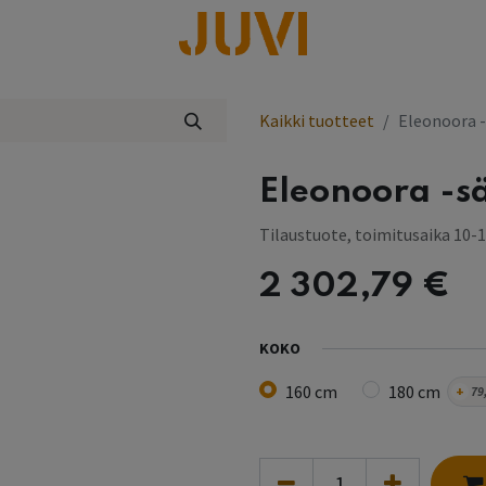
lisää
Kaikki tuotteet
Eleonoora 
Eleonoora -
Tilaustuote, toimitusaika 10-1
2 302,79
€
KOKO
160 cm
180 cm
+
79