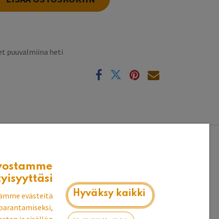
t puuvalmiina heti
k
uhuoneeseesi!
vostamme
tyisyyttäsi
e.
Hyväksy kaikki
ämme evästeitä
parantamiseksi,
).