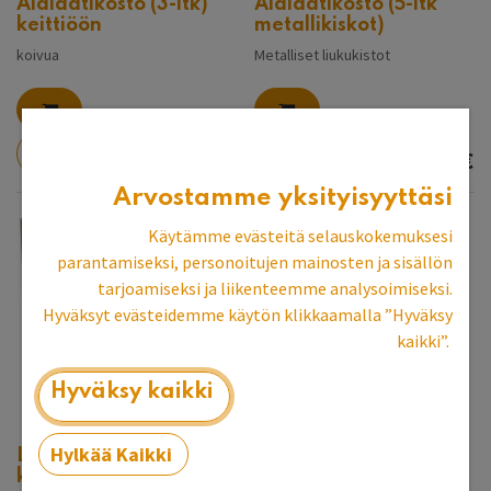
Alalaatikosto (3-ltk)
Alalaatikosto (5-ltk
keittiöön
metallikiskot)
koivua
Metalliset liukukistot
788,05
€
796,02
€
Arvostamme yksityisyyttäsi
Käytämme evästeitä selauskokemuksesi
parantamiseksi, personoitujen mainosten ja sisällön
tarjoamiseksi ja liikenteemme analysoimiseksi.
Hyväksyt evästeidemme käytön klikkaamalla ”Hyväksy
kaikki”.
Hyväksy kaikki
Laatikosto (5-ltk
Hylkää Kaikki
Laatikosto (2-ltk)
puukiskot)
keittiöön