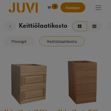
0
Kauppa
Keittiölaatikosto
Piirongit
Keittiölaatikosto