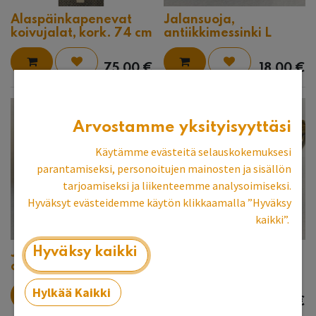
Alaspäinkapenevat
Jalansuoja,
koivujalat, kork. 74 cm
antiikkimessinki L
75,00
€
18,00
€
Arvostamme yksityisyyttäsi
Käytämme evästeitä selauskokemuksesi
parantamiseksi, personoitujen mainosten ja sisällön
tarjoamiseksi ja liikenteemme analysoimiseksi.
Hyväksyt evästeidemme käytön klikkaamalla ”Hyväksy
kaikki”.
Hyväksy kaikki
Jalansuoja,
Jalansuoja,
antiikkimessinki M
antiikkimessinki S
Hylkää Kaikki
12,00
€
9,00
€