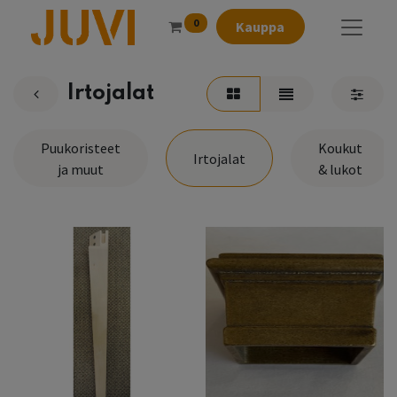
0
Kauppa
Irtojalat
Puukoristeet
Koukut
Irtojalat
ja muut
& lukot