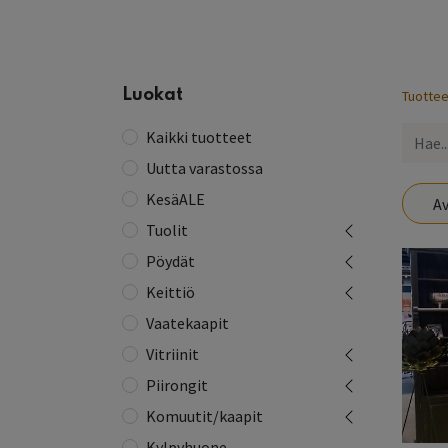
Etusivu
Kaikki tuotteet
Yhteystiedot
Lue 
Luokat
Tuottee
Kaikki tuotteet
Uutta varastossa
KesäALE
Av
Tuolit
Pöydät
Keittiö
Vaatekaapit
Vitriinit
Piirongit
Komuutit/kaapit
Kylpyhuone