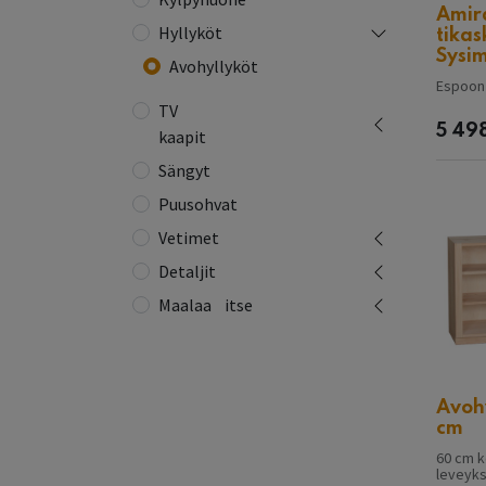
Amir
Hyllyköt
tikas
Sysi
Avohyllyköt
Espoon 
TV
5 49
kaapit
Sängyt
Puusohvat
Vetimet
Detaljit
Maalaa⠀itse
Avohy
cm
60 cm k
leveyksi