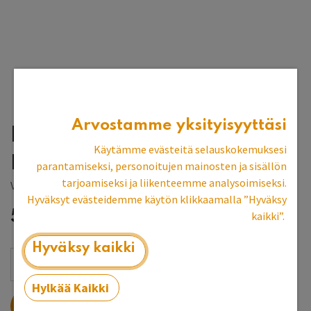
Arvostamme yksityisyyttäsi
Penkki 108 cm,
Käytämme evästeitä selauskokemuksesi
prototyyppi
parantamiseksi, personoitujen mainosten ja sisällön
tarjoamiseksi ja liikenteemme analysoimiseksi.
Vantaan myymälän esittelykpl
Hyväksyt evästeidemme käytön klikkaamalla ”Hyväksy
541,04
€
kaikki”.
Hyväksy kaikki
Hylkää Kaikki
LISÄÄ OSTOSKORIIN